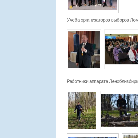
Учеба организаторов выборов Лом
Работники аппарата Леноблизбирко