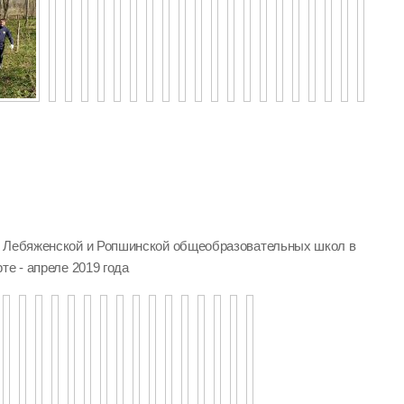
, Лебяженской и Ропшинской общеобразовательных школ в
те - апреле 2019 года