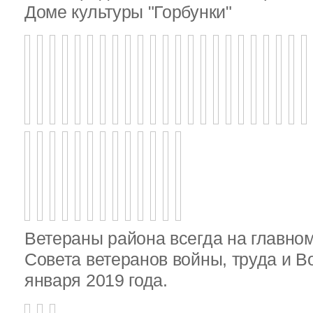
Доме культуры "Горбунки"
Ветераны района всегда на главно
Совета ветеранов войны, труда и 
января 2019 года.