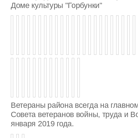
Доме культуры "Горбунки"
Ветераны района всегда на главно
Совета ветеранов войны, труда и 
января 2019 года.