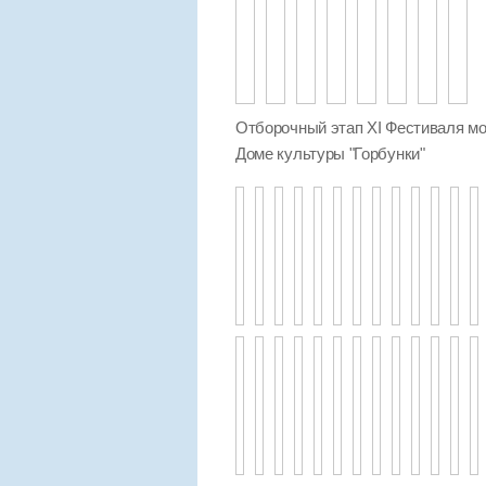
Отборочный этап XI Фестиваля мо
Доме культуры "Горбунки"