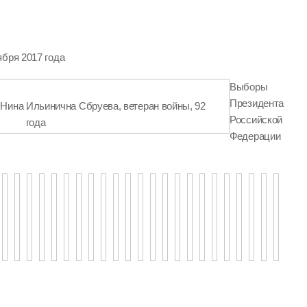
ября 2017 года
Выборы
Президента
 Нина Ильинична Сбруева, ветеран войны, 92
Российской
года
Федерации