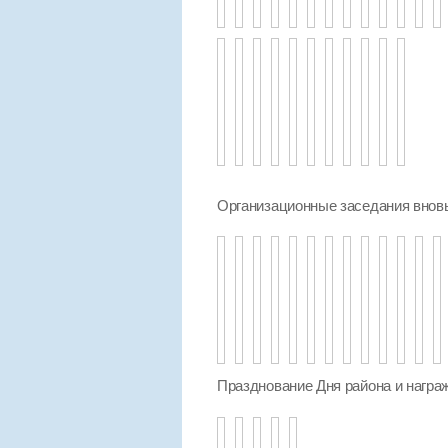
Организационные заседания внов
Празднование Дня района и награ